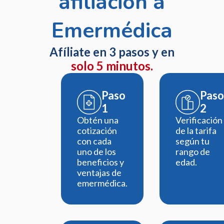
afiliación a
Emermédica
Afíliate en 3 pasos y en
solo 5 minutos.
Paso
Paso
1
2
Obtén una
Verificación
cotización
de la tarifa
con cada
según tu
uno de los
rango de
beneficios y
edad.
ventajas de
emermédica.