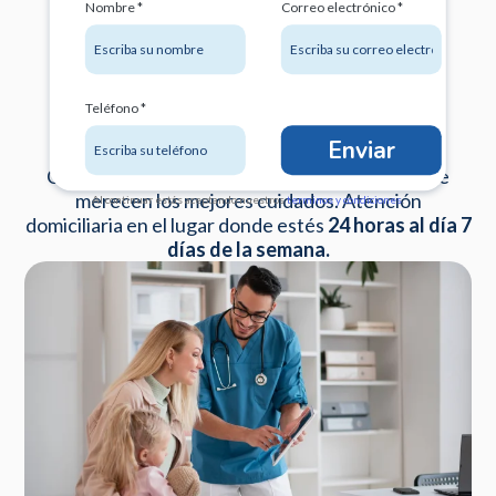
Nombre *
Correo electrónico *
Teléfono *
Plan Integral
Enviar
Cuidamos de tu familia y seres queridos porque
merecen los mejores cuidados. Atención
Al continuar estás aceptando nuestros
terminos y condiciones
.
domiciliaria en el lugar donde estés
24 horas al día 7
días de la semana.