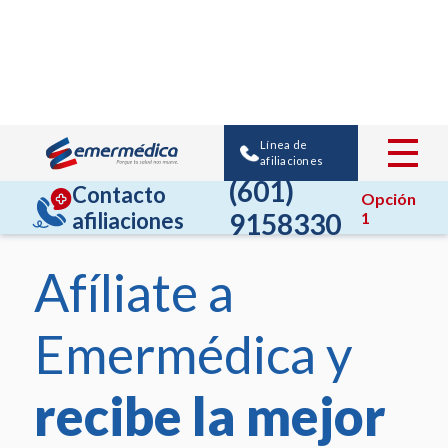
Línea de
afiliaciones
(601)
Contacto
Opción
afiliaciones
9158330
1
Afíliate a
Emermédica y
recibe la mejor