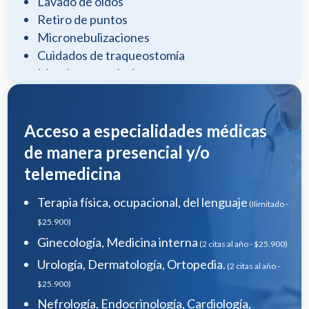
Lavado de oídos
Retiro de puntos
Micronebulizaciones
Cuidados de traqueostomía
Masajes terapéuticos
Drenaje linfático
Enema rectal
Acceso a especialidades médicas
de manera presencial y/o
telemedicina
Terapia física, ocupacional, del lenguaje
(Ilimitado -
$25.900)
Ginecología, Medicina interna
(2 citas al año - $25.900)
Urología, Dermatología, Ortopedia.
(2 citas al año -
$25.900)
Nefrología, Endocrinología, Cardiología,