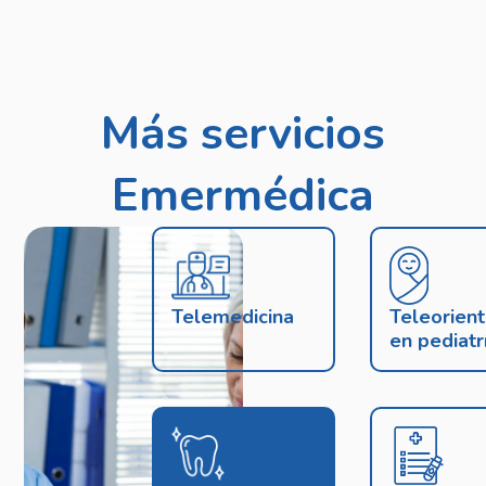
Más servicios
Emermédica
Telemedicina
Teleorient
en pediatr