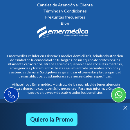
Canales de Atención al Cliente
Términos y Condiciones
Preguntas frecuentes
Blog
Emermédica
es líder en
asistencia médica domiciliaria,
brindando atención
de calidad en la comodidad de tu hogar. Con un equipo de profesionales
altamente capacitados, ofrece servicios que van desde consultas médicas,
emergencias y tratamientos, hasta seguimiento de pacientes crónicos y
asistencias de viaje.
Su objetivo es garantizar el bienestar y la tranquilidad
de sus afiliados, adaptándose a sus necesidades específicas.
¡Afíliate hoy a Emermédica
y disfruta de la seguridad de tener
atención
médica a domicilio
cuando más lo necesites! Para más información, visita
nuestro sitio web y descubre todos los beneficios.
©2024,
Agencia Digital Minds.
All Rights Reserved. Afíliate a
Medicina
close
Domiciliaria.
Somos
agentes autorizados de Emermédica
Quiero la Promo