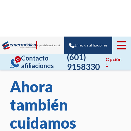
Línea de afiliaciones
Agente independiente autorizado de Emermédica
(601)
Contacto
Opción
afiliaciones
9158330
1
Ahora
también
cuidamos