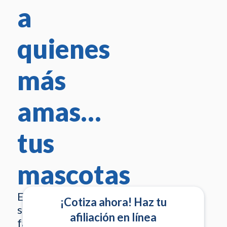
a
quienes
más
amas…
tus
mascotas
En Emermédica
¡Cotiza ahora! Haz tu
sabemos que tu
afiliación en línea
familia no solo